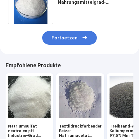
Nahrungsmittelgrad-
Natriumacetat Trihydrate-
Textilhelfer-CASs 6131-90-4
Fortsetzen
Empfohlene Produkte
Natriumsulfat
Textildruckfärbender
Treibsand-Art
neutralen pH
Beize-
Kaliumperman
Industrie-Grad
Natriumacetat
97,5% Min Text