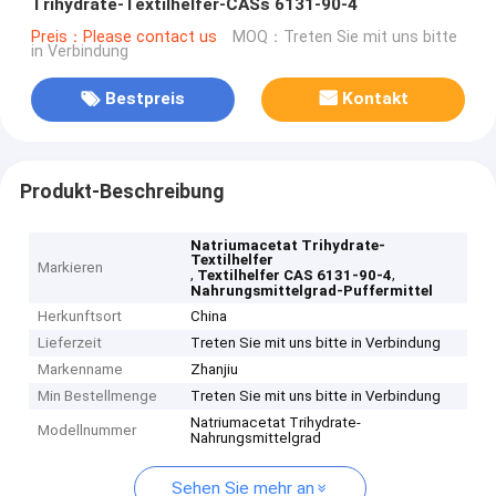
Trihydrate-Textilhelfer-CASs 6131-90-4
Preis：Please contact us
MOQ：Treten Sie mit uns bitte
in Verbindung
Bestpreis
Kontakt
Produkt-Beschreibung
Natriumacetat Trihydrate-
Textilhelfer
Markieren
,
,
Textilhelfer CAS 6131-90-4
Nahrungsmittelgrad-Puffermittel
Herkunftsort
China
Lieferzeit
Treten Sie mit uns bitte in Verbindung
Markenname
Zhanjiu
Min Bestellmenge
Treten Sie mit uns bitte in Verbindung
Natriumacetat Trihydrate-
Modellnummer
Nahrungsmittelgrad
Sehen Sie mehr an