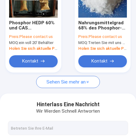
Kontakt
Phosphor HEDP 60%
Nahrungsmittelgrad
und CAS
68% des Phosphor-
Natrium-hydrosulphite
phosphatieren 2809-
Phosphatsalz-
Preis:
Please contact us
Preis:
Please contact us
21-4 Chelatbildner
Natriumhexametaphosph
MOQ:
ein voll 20' Behälter
MOQ:
Treten Sie mit uns bitte in Verbindung
SHMP
Bleichmittel For Paper Pulp
Holen Sie sich aktuelle Preis
Holen Sie sich aktuelle Preis
Schwefel-Färbungen
Kontakt
Kontakt
Allgemeine Lebensmittel-Zusatzstoffe
Sehen Sie mehr an
Titandioxid TiO2
Tierfutter-Zusätze
Hinterlass Eine Nachricht
Wir Werden Schnell Antworten
Phosphor und Phosphat
Dispersionsfarbstoffe