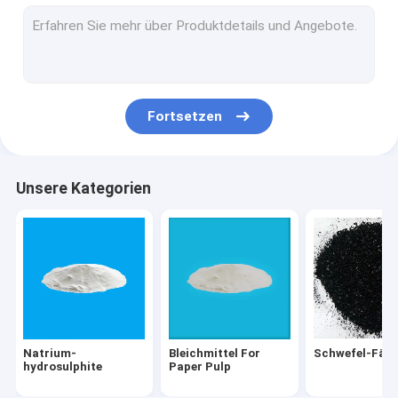
Direkte Färbungen
Textilhelfer
Leuchtstoffpigment-Paste
Fortsetzen
Bottichfärbungen
Polycarbosilane-Chemikalien
Unsere Kategorien
Natrium-
Bleichmittel For
Schwefel-Fär
hydrosulphite
Paper Pulp