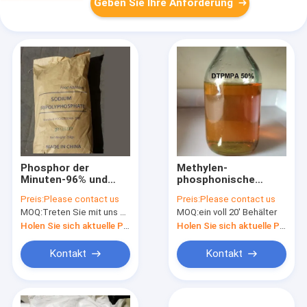
Geben Sie Ihre Anforderung
Phosphor der
Methylen-
Minuten-96% und
phosphonische
STPP-
Säure Triamine
Preis:
Please contact us
Preis:
Please contact us
Natriumtripolyphosphat-
Penta Diäthylen
MOQ:
Treten Sie mit uns bitte in Verbindung
MOQ:
ein voll 20' Behälter
Nahrungsmittelgrad
DTPMPA 50% CAS
phosphatieren
15827-60-8
Holen Sie sich aktuelle Preis
Holen Sie sich aktuelle Preis
Kontakt
Kontakt