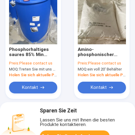
Phosphorhaltiges
Amino-
saures 85% Min
phosphonischer
Phosphorus And
saurer ATMPA ATMP
Preis:
Please contact us
Preis:
Please contact us
Phosphate 7664 38 2
95% Körper CAS No
MOQ:
Treten Sie mit uns bitte in Verbindung
MOQ:
ein voll 20' Behälter
Industrie-Grad
Trimethylene 6419
19 8
Holen Sie sich aktuelle Preis
Holen Sie sich aktuelle Preis
Kontakt
Kontakt
Sparen Sie Zeit
Lassen Sie uns mit Ihnen die besten
Produkte kontaktieren.