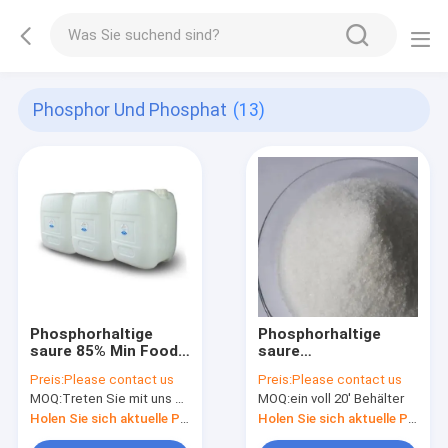
Phosphor Und Phosphat
(13)
Phosphorhaltige
Phosphorhaltige
saure 85% Min Food
saure
Grade Phosphorus
Korrosionschutz-
Preis:
Please contact us
Preis:
Please contact us
And phosphatieren
Chelatbildner HEDP
MOQ:
Treten Sie mit uns bitte in Verbindung
MOQ:
ein voll 20' Behälter
CAS 7664-38-2
festes CAS 2809-21-
4
Holen Sie sich aktuelle Preis
Holen Sie sich aktuelle Preis