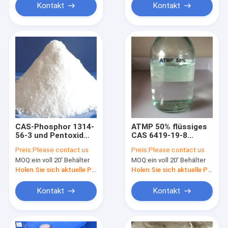
Kontakt
Kontakt
CAS-Phosphor 1314-
ATMP 50% flüssiges
56-3 und Pentoxid
CAS 6419-19-8
99,5% phosphatieren
Amino-Trimethylene
Preis:
Please contact us
Preis:
Please contact us
phosphonisches
MOQ:
ein voll 20' Behälter
MOQ:
ein voll 20' Behälter
saures ATMPA
Holen Sie sich aktuelle Preis
Holen Sie sich aktuelle Preis
Kontakt
Kontakt