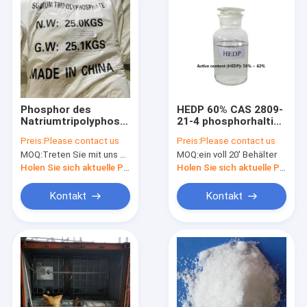
Phosphor des
HEDP 60% CAS 2809-
Natriumtripolyphosphat-
21-4 phosphorhaltige
Technologie-Grad-
saure
Preis:
Please contact us
Preis:
Please contact us
STPP und
Korrosionschutz-
MOQ:
Treten Sie mit uns bitte in Verbindung
MOQ:
ein voll 20' Behälter
Phosphatsalz
Chelatbildner
Holen Sie sich aktuelle Preis
Holen Sie sich aktuelle Preis
Kontakt
Kontakt
Nach Hause
Produits
Über uns