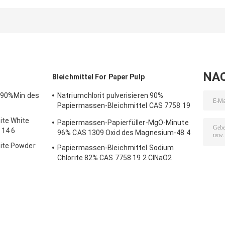
Bleichmittel For
CAS 1309-48-4
Paper Pulp CA
Paper Pulp
durch Magnesit
16940-66-2
NA
Bleichmittel For Paper Pulp
r 90%Min des
Natriumchlorit pulverisieren 90%
Papiermassen-Bleichmittel CAS 7758 19
2
ite White
Papiermassen-Papierfüller-MgO-Minute
 14 6
96% CAS 1309 Oxid des Magnesium-48 4
ite Powder
Papiermassen-Bleichmittel Sodium
Chlorite 82% CAS 7758 19 2 ClNaO2