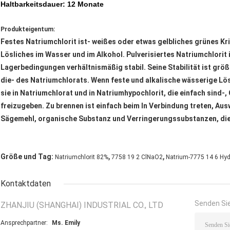
Haltbarkeitsdauer: 12 Monate
Produkteigentum:
Festes Natriumchlorit ist- weißes oder etwas gelbliches grünes Kri
Lösliches im Wasser und im Alkohol. Pulverisiertes Natriumchlorit
Lagerbedingungen verhältnismäßig stabil. Seine Stabilität ist größ
die- des Natriumchlorats. Wenn feste und alkalische wässerige Lös
sie in Natriumchlorat und in Natriumhypochlorit, die einfach sind-,
freizugeben. Zu brennen ist einfach beim In Verbindung treten, Au
Sägemehl, organische Substanz und Verringerungssubstanzen, die g
,
,
Größe und Tag:
Natriumchlorit 82%
7758 19 2 ClNaO2
Natrium-7775 14 6 Hydr
Kontaktdaten
Senden Sie
ZHANJIU (SHANGHAI) INDUSTRIAL CO., LTD
Ansprechpartner:
Ms. Emily