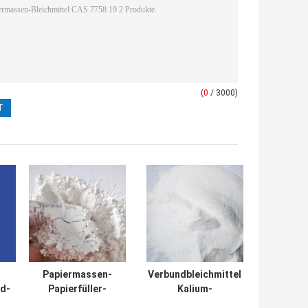
(
0
/ 3000)
Papiermassen-
Verbundbleichmittel
id-
Papierfüller-
Kalium-
r
MgO-Minute 96%
Monopersulfate For