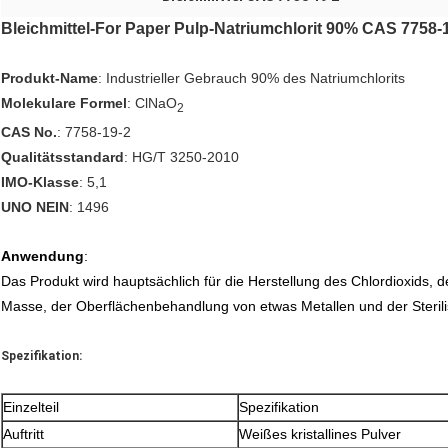
Bleichmittel-For Paper Pulp-Natriumchlorit 90% CAS 7758-
Produkt-Name
: Industrieller Gebrauch 90% des Natriumchlorits
Molekulare Formel
: ClNaO
2
CAS No.
: 7758-19-2
Qualitätsstandard
: HG/T 3250-2010
IMO-Klasse
: 5,1
UNO NEIN
: 1496
Anwendung
:
Das Produkt wird hauptsächlich für die Herstellung des Chlordioxids, 
Masse, der Oberflächenbehandlung von etwas Metallen und der Sterilis
Spezifikation:
Einzelteil
Spezifikation
Auftritt
Weißes kristallines Pulver