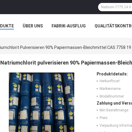
ODUKTE
ÜBER UNS
FABRIK-AUSFLUG
QUALITÄTSKONTR
N
FÄLLE
iumchlorit Pulverisieren 90% Papiermassen-Bleichmittel CAS 7758 19
Natriumchlorit pulverisieren 90% Papiermassen-Bleic
Produktdetails:
Herkunftsort:
Markenname:
Modellnummer:
Zahlung und Vers
Min Bestellmenge:
Preis:
Verpackung Informa