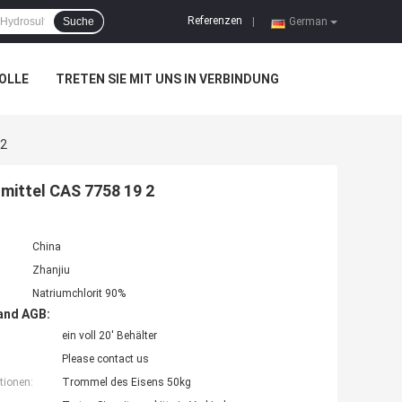
Referenzen
Suche
|
German
OLLE
TRETEN SIE MIT UNS IN VERBINDUNG
 2
hmittel CAS 7758 19 2
China
Zhanjiu
Natriumchlorit 90%
and AGB:
ein voll 20' Behälter
Please contact us
tionen:
Trommel des Eisens 50kg