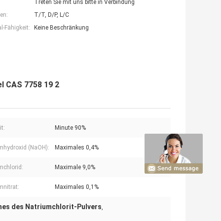
Treten Sie mit uns bitte in Verbindung
en:
T/T, D/P, L/C
-Fähigkeit:
Keine Beschränkung
el CAS 7758 19 2
t:
Minute 90%
mhydroxid (NaOH):
Maximales 0,4%
mchlorid:
Maximale 9,0%
mnitrat:
Maximales 0,1%
nes des Natriumchlorit-Pulvers
,