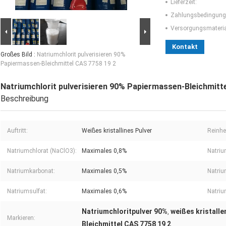
Lieferzeit:
Zahlungsbedingung
Versorgungsmaterial
Kontakt
Großes Bild :
Natriumchlorit pulverisieren 90%
Papiermassen-Bleichmittel CAS 7758 19 2
Natriumchlorit pulverisieren 90% Papiermassen-Bleichmitt
Beschreibung
Auftritt:
Weißes kristallines Pulver
Reinhei
Natriumchlorat (NaClO3):
Maximales 0,8%
Natriu
Natriumkarbonat:
Maximales 0,5%
Natriu
Natriumsulfat:
Maximales 0,6%
Natriu
Natriumchloritpulver 90%
weißes kristalle
,
Markieren:
Bleichmittel CAS 7758 19 2