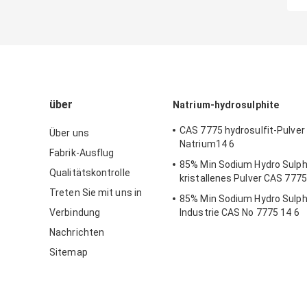
über
Natrium-hydrosulphite
CAS 7775 hydrosulfit-Pulve
Über uns
Natrium14 6
Fabrik-Ausflug
85% Min Sodium Hydro Sulph
Qualitätskontrolle
kristallenes Pulver CAS 7775
Treten Sie mit uns in
85% Min Sodium Hydro Sulph
Verbindung
Industrie CAS No 7775 14 6
Nachrichten
Sitemap