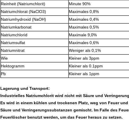
Reinheit (Natriumchlorit)
Minute 90%
Natriumchlorat (NaClO3)
Maximales 0,8%
Natriumhydroxid (NaOH)
Maximales 0,4%
Natriumkarbonat
Maximales 0,5%
Natriumchlorid
Maximale 9,0%
Natriumsulfat
Maximales 0,6%
Natriumnitrat
Weniger als 0,1%
Wie
Kleiner als 3ppm
Hektogramm
Kleiner als 0.1ppm
Pb
Kleiner als 1ppm
Lagerung und Transport:
Industrielles Natriumchlorit wird nicht mit Säure und Verringer
Es wird in einem kühlen und trockenen Platz, weg von Feuer und
Säure und Verringerungssubstanzen gemischt. Im Falle des Feu
Feuerlöscher benutzt werden, um das Feuer heraus zu setzen.