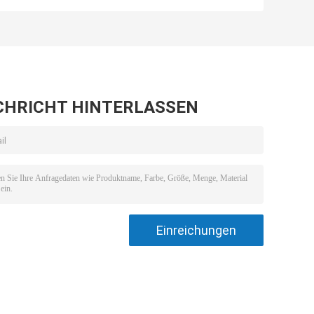
S
CAS 1309 Oxid
Paper Pulp CAS
des Magnesium-
70693-62-8
48 4
CHRICHT HINTERLASSEN