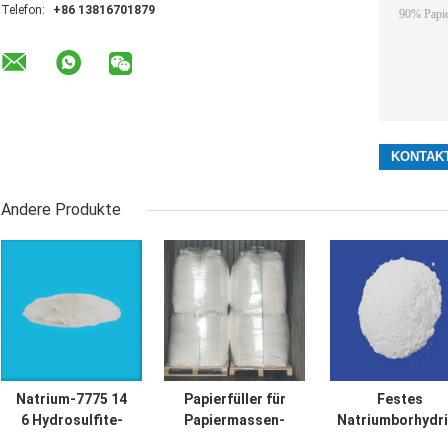
Telefon:
+86 13816701879
Andere Produkte
Natrium-7775 14
Papierfüller für
Festes
6 Hydrosulfite-
Papiermassen-
Natriumborhydr
Pulver-
MgO-Minute 85%
Bleichmittel Fo