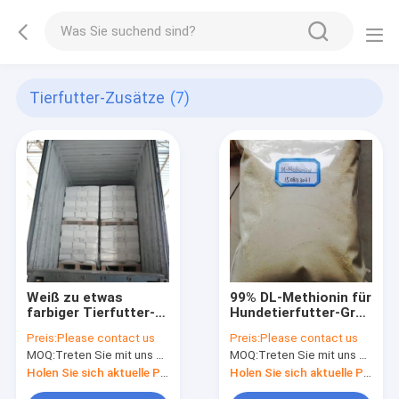
Tierfutter-Zusätze
(7)
Weiß zu etwas
99% DL-Methionin für
farbiger Tierfutter-
Hundetierfutter-Grad
Zusatz-Minute 99%
CAS 59-51-8
Preis:
Please contact us
Preis:
Please contact us
Pulver-Titandioxid
MOQ:
Treten Sie mit uns bitte in Verbindung
MOQ:
Treten Sie mit uns bitte in Verbindung
Anatase
Holen Sie sich aktuelle Preis
Holen Sie sich aktuelle Preis