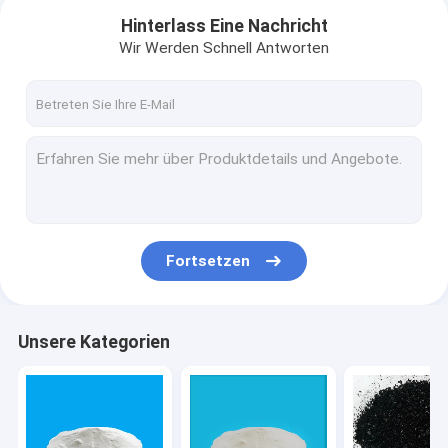
Hinterlass Eine Nachricht
Wir Werden Schnell Antworten
Fortsetzen
Nach Hause
Unsere Kategorien
Produits
Über uns