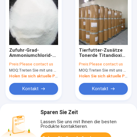
Zufuhr-Grad-
Tierfutter-Zusätze
Ammoniumchlorid-
Tonerde Titandioxid
Tierfutter-Zusätze
Anatase und Minute
Preis:
Please contact us
Preis:
Please contact us
CAS 12125-02-9
99% der Silikon-freie
MOQ:
Treten Sie mit uns bitte in Verbindung
MOQ:
Treten Sie mit uns bitte in Verbindung
Proben-TiO2
Holen Sie sich aktuelle Preis
Holen Sie sich aktuelle Preis
Kontakt
Kontakt
Sparen Sie Zeit
Lassen Sie uns mit Ihnen die besten
Produkte kontaktieren.