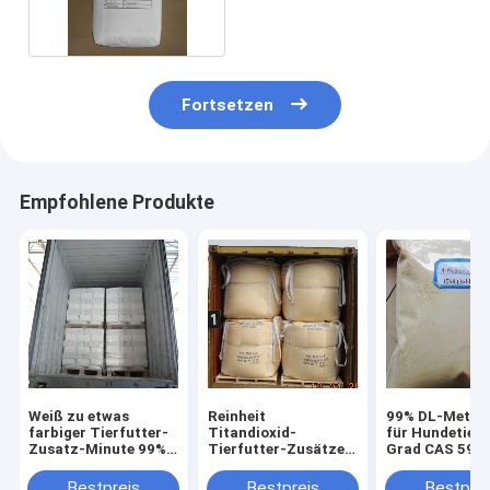
Fortsetzen
Empfohlene Produkte
Weiß zu etwas
Reinheit
99% DL-Methi
farbiger Tierfutter-
Titandioxid-
für Hundetierf
Zusatz-Minute 99%
Tierfutter-Zusätze
Grad CAS 59-
Pulver-Titandioxid
Anatase TiO2 99%
Anatase
Bestpreis
Bestpreis
Bestprei