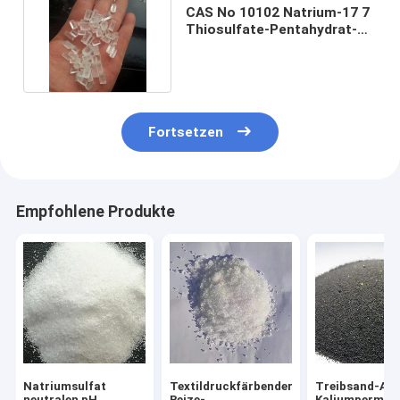
CAS No 10102 Natrium-17 7
Thiosulfate-Pentahydrat-
Fotografie-Grad
Fortsetzen
Empfohlene Produkte
Natriumsulfat
Textildruckfärbender
Treibsand-Art
neutralen pH
Beize-
Kaliumperman