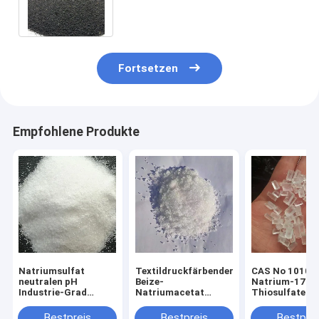
für Wasserbehandlung
Fortsetzen
Empfohlene Produkte
Natriumsulfat
Textildruckfärbender
CAS No 10102
neutralen pH
Beize-
Natrium-17 7
Industrie-Grad
Natriumacetat
Thiosulfate-
wasserfreien CASs
Trihydrate CAS
Pentahydrat-
7757-82-6
6131-90-4
Fotografie-Gr
Bestpreis
Bestpreis
Bestprei