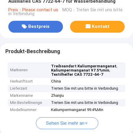
Auxiliaries CAS 7722-64-7 für Wasserbehandlung
Preis：Please contact us
MOQ：Treten Sie mit uns bitte
in Verbindung
Bestpreis
Kontakt
Produkt-Beschreibung
,
Treibsandart Kaliumpermanganat
Markieren
,
Kaliumpermanganat 97.5%min
Textilhelfer CAS 7722-64-7
Herkunftsort
China
Lieferzeit
Treten Sie mit uns bitte in Verbindung
Markenname
Zhanjiu
Min Bestellmenge
Treten Sie mit uns bitte in Verbindung
Modellnummer
Kaliumpermanganat 99.4%Min
Sehen Sie mehr an