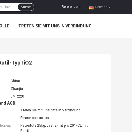
Referenzen
Suche
|
German
OLLE
TRETEN SIE MIT UNS IN VERBINDUNG
Rutil-TypTiO2
China
Zhanjiu
JMR220
and AGB:
Treten Sie mit uns bitte in Verbindung
Please contact us
tionen:
Papiertüte 25kg; Last 24mt pro 20' FCL mit
Palette