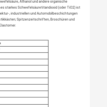
hwefelsäure, Äthanol und andere organische
ßes starkes Schwefelsäuretitandioxid (oder TiO2) ist
itektur-, industriellen und Automobilbeschichtungen
astikkästen; Spitzenzeitschriften, Broschüren und
 Elastomer.
n
r