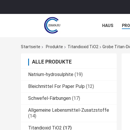
HAUS
PR
NACHRICHTE
Startseite
Produkte
Titandioxid TiO2
Grobe Titan-D
ALLE PRODUKTE
Natrium-hydrosulphite
(19)
Bleichmittel For Paper Pulp
(12)
Schwefel-Färbungen
(17)
Allgemeine Lebensmittel-Zusatzstoffe
(14)
Titandioxid TiO2
(17)