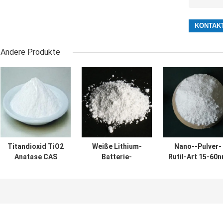
Andere Produkte
Titandioxid TiO2
Weiße Lithium-
Nano--Pulver-
Anatase CAS
Batterie-
Rutil-Art 15-60
13463-67-7 der
Industrie des
Reinheit 99,8%
Minuten-99%
Pulver-
des Titandioxid
Titandioxid-Rutil-
TiO2
Tio2 Anatase