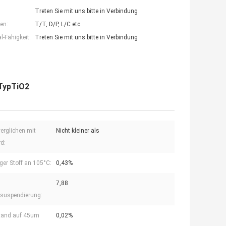
Treten Sie mit uns bitte in Verbindung
en:
T/T, D/P, L/C etc.
-Fähigkeit:
Treten Sie mit uns bitte in Verbindung
-TypTiO2
verglichen mit
Nicht kleiner als
d:
iger Stoff an 105°C:
0,43%
7,88
suspendierung:
tand auf 45um
0,02%