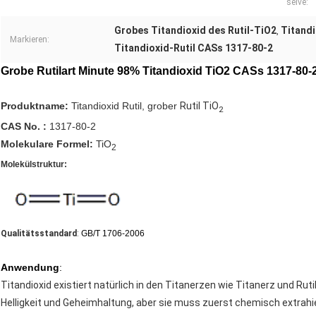
seive:
Grobes Titandioxid des Rutil-TiO2
Titand
,
Markieren:
Titandioxid-Rutil CASs 1317-80-2
Grobe Rutilart Minute 98% Titandioxid TiO2 CASs 1317-80-
Produktname:
Titandioxid Rutil, grober
Rutil TiO
2
CAS No. :
1317-80-2
Molekulare Formel:
TiO
2
Molekülstruktur:
Qualitätsstandard
:
GB/T 1706-2006
Anwendung
:
Titandioxid existiert natürlich in den Titanerzen wie Titanerz und Ru
Helligkeit und Geheimhaltung, aber sie muss zuerst chemisch extrahi