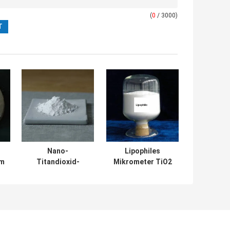
(
0
/ 3000)
Nano-
Lipophiles
nm
Titandioxid-
Mikrometer TiO2
Pulver Anatase-
Titandioxidpulver
-
Art 15-50nm
Kosmetikindustrie
Reinheit 99,8%