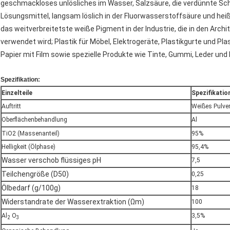
geschmackloses unlösliches im Wasser, Salzsäure, die verdünnte Sc
Lösungsmittel, langsam löslich in der Fluorwasserstoffsäure und hei
das weitverbreitetste weiße Pigment in der Industrie, die in den Arch
verwendet wird; Plastik für Möbel, Elektrogeräte, Plastikgurte und Pl
Papier mit Film sowie spezielle Produkte wie Tinte, Gummi, Leder und
Spezifikation:
Einzelteile
Spezifikatio
Auftritt
Weißes Pulve
Oberflächenbehandlung
Al
TiO2 (Massenanteil)
95%
Helligkeit (Ölphase)
95,4%
Wasser verschob flüssiges pH
7,5
Teilchengröße (D50)
0,25
Ölbedarf (g/100g)
18
Widerstandrate der Wasserextraktion (Ωm)
100
Al
O
3,5%
2
3