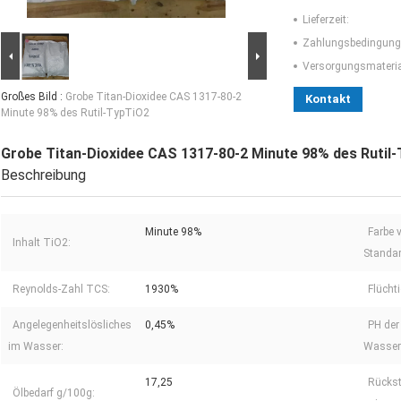
Lieferzeit:
Zahlungsbedingung
Versorgungsmaterial
Großes Bild :
Grobe Titan-Dioxidee CAS 1317-80-2
Kontakt
Minute 98% des Rutil-TypTiO2
Grobe Titan-Dioxidee CAS 1317-80-2 Minute 98% des Rutil
Beschreibung
Minute 98%
Farbe 
Inhalt TiO2:
Standar
Reynolds-Zahl TCS:
1930%
Flücht
Angelegenheitslösliches
0,45%
PH der
im Wasser:
Wasser
17,25
Rücks
Ölbedarf g/100g: