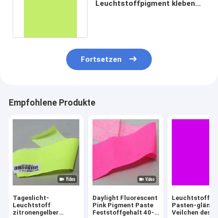
Leuchtstoffpigment kleben
das Abtönen von Stärke-
Minute 98%
Fortsetzen
Empfohlene Produkte
Tageslicht-
Daylight Fluorescent
Leuchtstoffpi
Leuchtstoff
Pink Pigment Paste
Pasten-glänz
zitronengelber
Feststoffgehalt 40-
Veilchen des