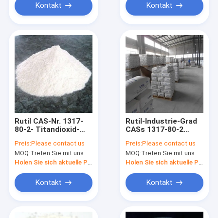
Kontakt
Kontakt
Rutil CAS-Nr. 1317-
Rutil-Industrie-Grad
80-2- Titandioxid-
CASs 1317-80-2
TiO2 für
Titandioxid-TiO2 für
Preis:
Please contact us
Preis:
Please contact us
Masterbatch
Wasserlack
MOQ:
Treten Sie mit uns bitte in Verbindung
MOQ:
Treten Sie mit uns bitte in Verbindung
Holen Sie sich aktuelle Preis
Holen Sie sich aktuelle Preis
Kontakt
Kontakt