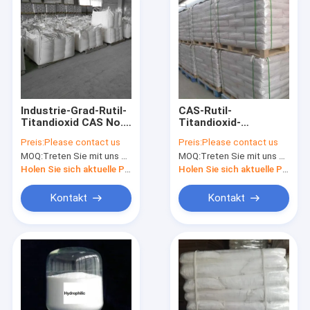
Industrie-Grad-Rutil-
CAS-Rutil-
Titandioxid CAS No.
Titandioxid-
1317 80 2 für Plastik
Industrie-Grad 1317-
Preis:
Please contact us
Preis:
Please contact us
80-2 für Tinte
MOQ:
Treten Sie mit uns bitte in Verbindung
MOQ:
Treten Sie mit uns bitte in Verbindung
Holen Sie sich aktuelle Preis
Holen Sie sich aktuelle Preis
Kontakt
Kontakt
Haus
Produkte
Über uns