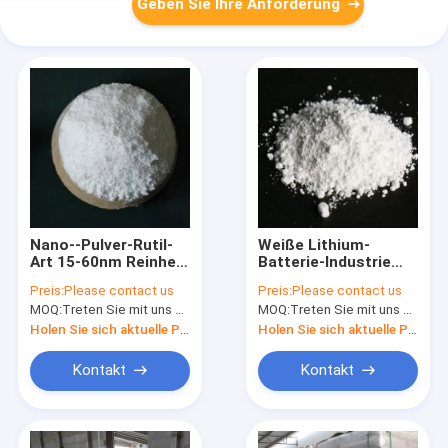
Geben Sie Ihre Anforderung
Nano--Pulver-Rutil-
Weiße Lithium-
Art 15-60nm Reinheit
Batterie-Industrie
99,8% des
des Pulver-
Preis:
Please contact us
Preis:
Please contact us
Titandioxid-TiO2
Titandioxid-Rutil-
MOQ:
Treten Sie mit uns bitte in Verbindung
MOQ:
Treten Sie mit uns bitte in Verbindung
Tio2 Anatase
Holen Sie sich aktuelle Preis
Holen Sie sich aktuelle Preis
Kontakt
Kontakt