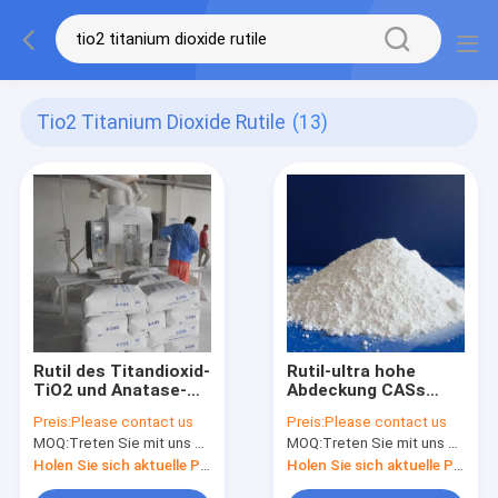
Tio2 Titanium Dioxide Rutile
(13)
Rutil des Titandioxid-
Rutil-ultra hohe
TiO2 und Anatase-
Abdeckung CASs
Industrie-Grad CAS
1317-80-2
Preis:
Please contact us
Preis:
Please contact us
1317-80-2
Titandioxid-TiO2
MOQ:
Treten Sie mit uns bitte in Verbindung
MOQ:
Treten Sie mit uns bitte in Verbindung
Holen Sie sich aktuelle Preis
Holen Sie sich aktuelle Preis