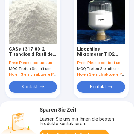
CASs 1317-80-2
Lipophiles
Titandioxid-Rutil des
Mikrometer TiO2
Sulfat-Prozess-TiO2
Titandioxidpulver
Preis:
Please contact us
Preis:
Please contact us
für dekoratives
Kosmetikindustrie
MOQ:
Treten Sie mit uns bitte in Verbindung
MOQ:
Treten Sie mit uns bitte in Verbindung
Papier
Holen Sie sich aktuelle Preis
Holen Sie sich aktuelle Preis
Kontakt
Kontakt
Sparen Sie Zeit
Lassen Sie uns mit Ihnen die besten
Produkte kontaktieren.