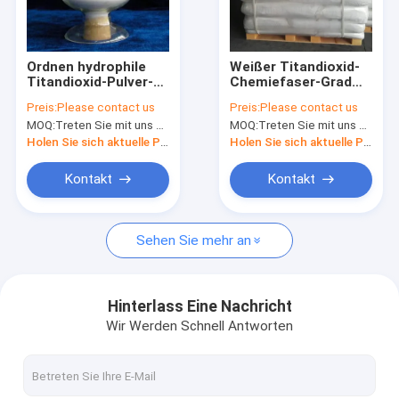
Fabrik-Ausflug
Qualitätskontrolle
Ordnen hydrophile
Weißer Titandioxid-
Titandioxid-Pulver-
Chemiefaser-Grad
Treten Sie mit uns in Verbindung
Japan-Art Kosmetik
Pulver Anatase für
Preis:
Please contact us
Preis:
Please contact us
des Mikrometer-Tio2
Polyester
MOQ:
Treten Sie mit uns bitte in Verbindung
MOQ:
Treten Sie mit uns bitte in Verbindung
Nachrichten
Holen Sie sich aktuelle Preis
Holen Sie sich aktuelle Preis
Fälle
Kontakt
Kontakt
Sehen Sie mehr an
Natrium-hydrosulphite
Bleichmittel For Paper Pulp
Hinterlass Eine Nachricht
Wir Werden Schnell Antworten
Schwefel-Färbungen
Allgemeine Lebensmittel-Zusatzstoffe