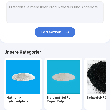
Titandioxid TiO2
Tierfutter-Zusätze
Phosphor und Phosphat
Fortsetzen
Dispersionsfarbstoffe
Direkte Färbungen
Unsere Kategorien
Textilhelfer
Leuchtstoffpigment-Paste
Bottichfärbungen
Natrium-
Bleichmittel For
Schwefel-Fär
hydrosulphite
Paper Pulp