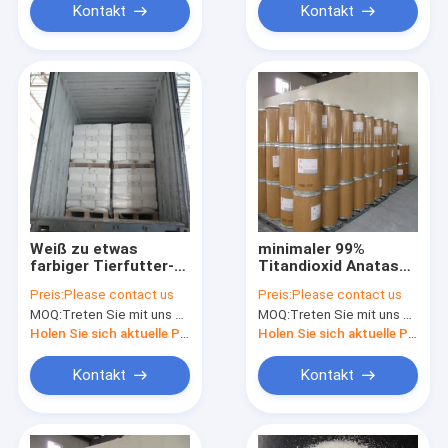
Kontakt
Kontakt
Weiß zu etwas
minimaler 99%
farbiger Tierfutter-
Titandioxid Anatase-
Zusatz-Minute 99%
Nahrungsmittelgrad
Preis:
Please contact us
Preis:
Please contact us
Pulver-Titandioxid
CAS 13463 67 7
MOQ:
Treten Sie mit uns bitte in Verbindung
MOQ:
Treten Sie mit uns bitte in Verbindung
Anatase
Holen Sie sich aktuelle Preis
Holen Sie sich aktuelle Preis
Kontakt
Kontakt