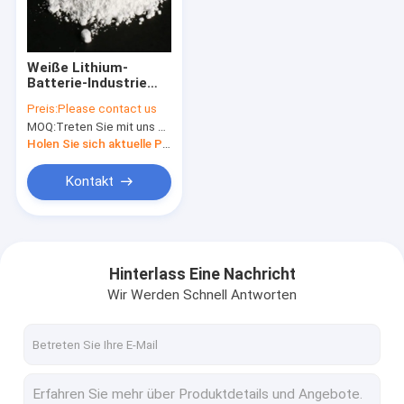
Fabrik-Ausflug
Qualitätskontrolle
Weiße Lithium-
Batterie-Industrie
Treten Sie mit uns in Verbindung
des Pulver-
Preis:
Please contact us
Titandioxid-Rutil-
MOQ:
Treten Sie mit uns bitte in Verbindung
Tio2 Anatase
Nachrichten
Holen Sie sich aktuelle Preis
Fälle
Kontakt
Natrium-hydrosulphite
Hinterlass Eine Nachricht
Wir Werden Schnell Antworten
Bleichmittel For Paper Pulp
Schwefel-Färbungen
Allgemeine Lebensmittel-Zusatzstoffe