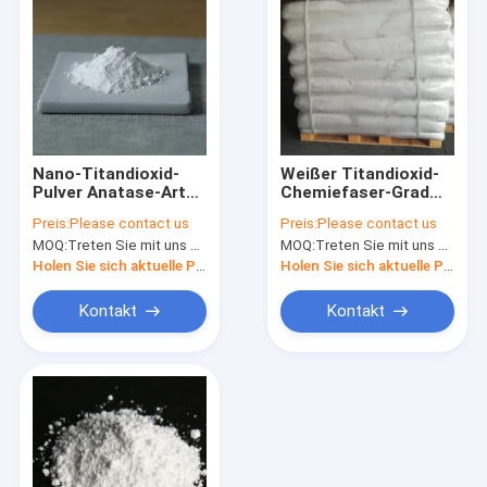
Nano-Titandioxid-
Weißer Titandioxid-
Pulver Anatase-Art
Chemiefaser-Grad
15-50nm Reinheit
Pulver Anatase für
Preis:
Please contact us
Preis:
Please contact us
99,8%
Polyester
MOQ:
Treten Sie mit uns bitte in Verbindung
MOQ:
Treten Sie mit uns bitte in Verbindung
Holen Sie sich aktuelle Preis
Holen Sie sich aktuelle Preis
Kontakt
Kontakt
Haus
Produkte
Über uns