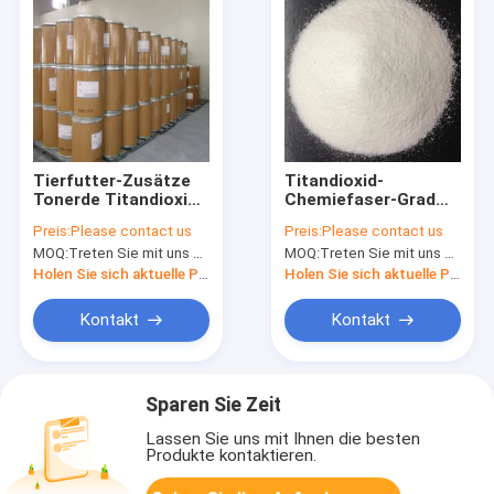
Tierfutter-Zusätze
Titandioxid-
Tonerde Titandioxid
Chemiefaser-Grad
Anatase und Minute
13463 Anatase TiO2
Preis:
Please contact us
Preis:
Please contact us
99% der Silikon-freie
67 7 für Viskose
MOQ:
Treten Sie mit uns bitte in Verbindung
MOQ:
Treten Sie mit uns bitte in Verbindung
Proben-TiO2
Holen Sie sich aktuelle Preis
Holen Sie sich aktuelle Preis
Kontakt
Kontakt
Sparen Sie Zeit
Lassen Sie uns mit Ihnen die besten
Produkte kontaktieren.