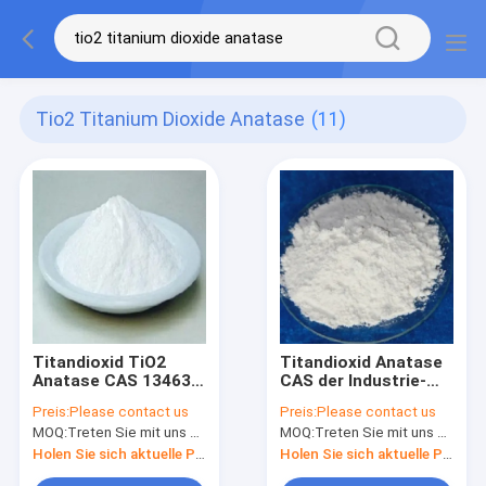
Tio2 Titanium Dioxide Anatase
(11)
Titandioxid TiO2
Titandioxid Anatase
Anatase CAS 13463-
CAS der Industrie-
67-7 der Minuten-
TiO2 13463 67 7
Preis:
Please contact us
Preis:
Please contact us
99%
MOQ:
Treten Sie mit uns bitte in Verbindung
MOQ:
Treten Sie mit uns bitte in Verbindung
Holen Sie sich aktuelle Preis
Holen Sie sich aktuelle Preis