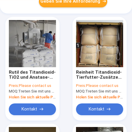
Geben Sie Ihre Anforderung
Rutil des Titandioxid-
Reinheit Titandioxid-
TiO2 und Anatase-
Tierfutter-Zusätze
Industrie-Grad CAS
Anatase TiO2 99%
Preis:
Please contact us
Preis:
Please contact us
1317-80-2
MOQ:
Treten Sie mit uns bitte in Verbindung
MOQ:
Treten Sie mit uns bitte in Verbindung
Holen Sie sich aktuelle Preis
Holen Sie sich aktuelle Preis
Kontakt
Kontakt