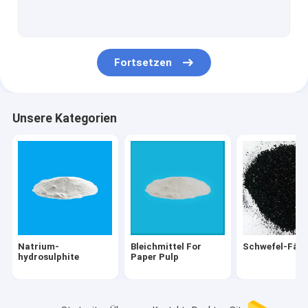
Titandioxid TiO2
Tierfutter-Zusätze
Fortsetzen
Phosphor und Phosphat
Dispersionsfarbstoffe
Unsere Kategorien
Direkte Färbungen
Textilhelfer
Leuchtstoffpigment-Paste
Bottichfärbungen
Natrium-
Bleichmittel For
Schwefel-Fär
hydrosulphite
Paper Pulp